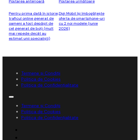
Postarea anterioară
Postarea următoare
Pentru prima dată în istorie,
Digi Mobil îşi îmbogăţeşte
traficul online generat de
oferta de smartphone-uri
oameni a fost depăşit de
cu 2 noi modele (iunie
cel generat de boţi (mult
2026)
mai repede decât au
estimat unii specialişti)
Termene și Condiții
Politica de Cookies
Politica de Confidențialitate
Termene și Condiții
Politica de Cookies
Politica de Confidențialitate