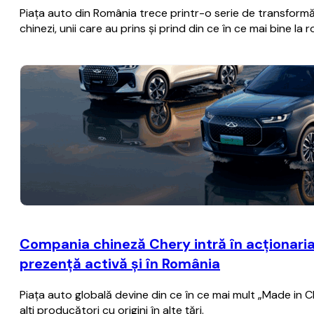
Piaţa auto din România trece printr-o serie de transformă
chinezi, unii care au prins şi prind din ce în ce mai bine la 
Compania chineză Chery intră în acţionaria
prezenţă activă şi în România
Piaţa auto globală devine din ce în ce mai mult „Made in C
alţi producători cu origini în alte ţări.