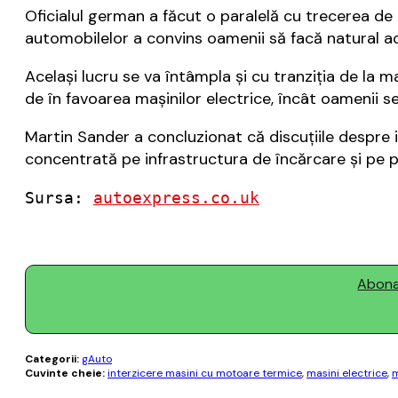
Oficialul german a făcut o paralelă cu trecerea de l
automobilelor a convins oamenii să facă natural a
Acelaşi lucru se va întâmpla şi cu tranziţia de la m
de în favoarea maşinilor electrice, încât oamenii se
Martin Sander a concluzionat că discuţiile despre i
concentrată pe infrastructura de încărcare şi pe pr
Sursa: 
autoexpress.co.uk
Abonaț
Categorii:
gAuto
Cuvinte cheie:
interzicere masini cu motoare termice
,
masini electrice
,
m