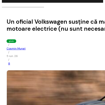
Un oficial Volkswagen susţine că ma
motoare electrice (nu sunt necesare
gAuto
/
Cosmin Mușat
/
5 iun. 26
/
8