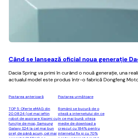
Când se lansează oficial noua generaţie Dac
Dacia Spring va primi în curând o nouă generaţie, una real
actualul model este produs într-o fabrică Dongfeng Motor,
Postarea anterioară
Postarea următoare
TOP 5: Oferte eMAG din
Românii se bucură de o
20.08.24 (cel mai ieftin
viteză a internetului din ce
robot de aspirare Xiaomi cu
în ce mai bună: viteza
funcție de mop, Samsung
medie de download a
Galaxy S24 la cel mai bun
crescut cu 184% pentru
preț de până acum, cel mai
internetul fix şi cu 70%