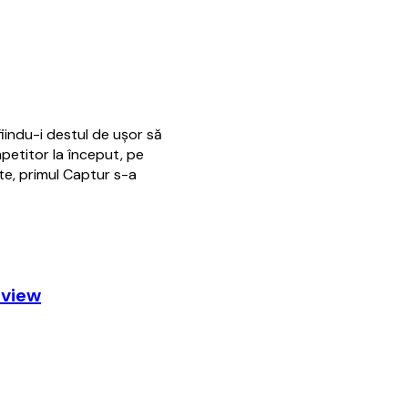
fiindu-i destul de ușor să
petitor la început, pe
ate, primul Captur s-a
eview