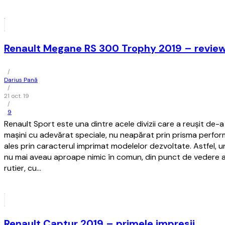
Renault Megane RS 300 Trophy 2019 – revie
/
Darius Pană
/
21 oct. 19
/
9
Renault Sport este una dintre acele divizii care a reușit de-a
mașini cu adevărat speciale, nu neapărat prin prisma perfor
ales prin caracterul imprimat modelelor dezvoltate. Astfel, 
nu mai aveau aproape nimic în comun, din punct de vedere 
rutier, cu…
Renault Captur 2019 – primele impresii