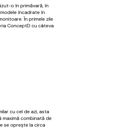
zut-o în primăvară, în
 modele încadrate în
nitoare. În primele zile
seria ConceptD cu câteva
lar cu cel de azi, asta
ză maximă combinată de
 se oprește la circa