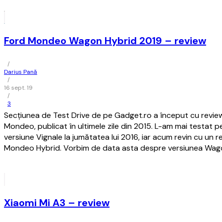
Ford Mondeo Wagon Hybrid 2019 – review
/
Darius Pană
/
16 sept. 19
/
3
Secțiunea de Test Drive de pe Gadget.ro a început cu revie
Mondeo, publicat în ultimele zile din 2015. L-am mai testat 
versiune Vignale la jumătatea lui 2016, iar acum revin cu un 
Mondeo Hybrid. Vorbim de data asta despre versiunea Wagon
Xiaomi Mi A3 – review