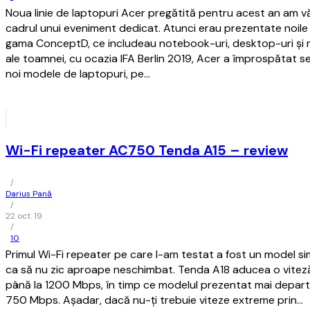
Noua linie de laptopuri Acer pregătită pentru acest an am vă
cadrul unui eveniment dedicat. Atunci erau prezentate noile
gama ConceptD, ce includeau notebook-uri, desktop-uri și mo
ale toamnei, cu ocazia IFA Berlin 2019, Acer a împrospătat 
noi modele de laptopuri, pe…
Wi-Fi repeater AC750 Tenda A15 – review
/
Darius Pană
/
22 oct. 19
/
10
Primul Wi-Fi repeater pe care l-am testat a fost un model simi
ca să nu zic aproape neschimbat. Tenda A18 aducea o vite
până la 1200 Mbps, în timp ce modelul prezentat mai departe
750 Mbps. Așadar, dacă nu-ți trebuie viteze extreme prin…