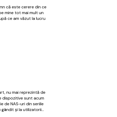
emn că este cerere din ce
 pe mine tot mai mult un
După ce am văzut la lucru
urt, nu mai reprezintă de
de dispozitive sunt acum
ie de NAS-uri din seriile
ândit și la utilizatorii…