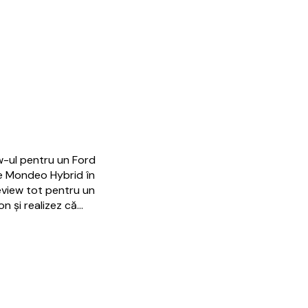
w-ul pentru un Ford
pe Mondeo Hybrid în
review tot pentru un
 și realizez că…