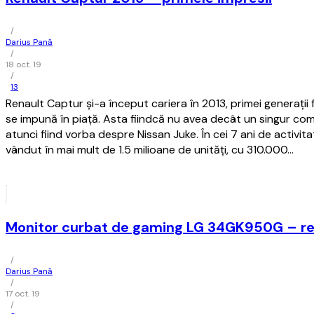
/
Darius Pană
/
18 oct. 19
/
13
Renault Captur și-a început cariera în 2013, primei generații 
se impună în piață. Asta fiindcă nu avea decât un singur com
atunci fiind vorba despre Nissan Juke. În cei 7 ani de activit
vândut în mai mult de 1.5 milioane de unități, cu 310.000…
Monitor curbat de gaming LG 34GK950G – r
/
Darius Pană
/
17 oct. 19
/