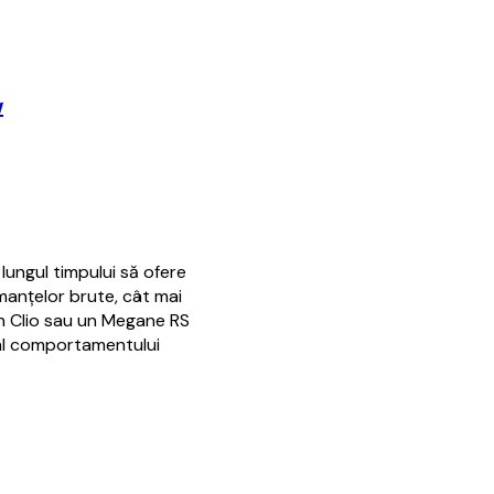
w
 lungul timpului să ofere
manțelor brute, cât mai
un Clio sau un Megane RS
al comportamentului