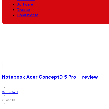
Software
Diverse
Comunicate
Notebook Acer ConceptD 5 Pro – review
/
Darius Pană
/
23 oct. 19
/
1