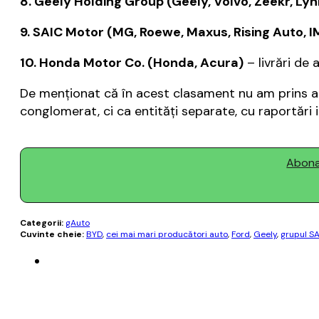
8. Geely Holding Group (Geely, Volvo, Zeekr, Lyn
9. SAIC Motor (MG, Roewe, Maxus, Rising Auto, 
10. Honda Motor Co. (Honda, Acura)
– livrări de 
De menţionat că în acest clasament nu am prins a
conglomerat, ci ca entităţi separate, cu raportări i
Abonaț
Categorii:
gAuto
Cuvinte cheie:
BYD
,
cei mai mari producători auto
,
Ford
,
Geely
,
grupul S