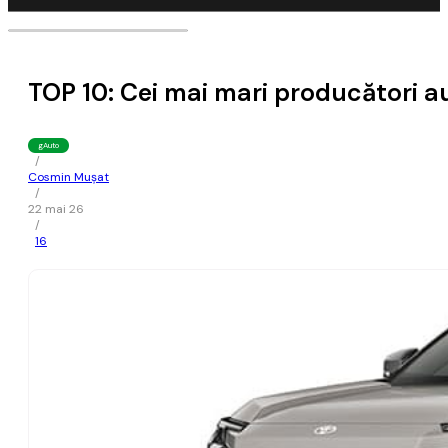
TOP 10: Cei mai mari producători a
gAuto
/
Cosmin Mușat
/
22 mai 26
/
16