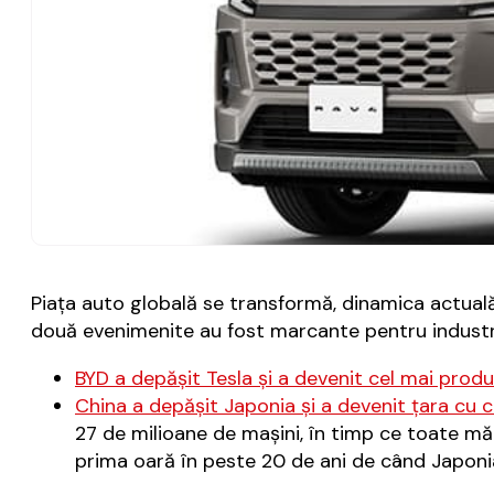
Piaţa auto globală se transformă, dinamica actuală
două evenimenite au fost marcante pentru industr
BYD a depăşit Tesla şi a devenit cel mai prod
China a depăşit Japonia şi a devenit ţara cu 
27 de milioane de maşini, în timp ce toate mă
prima oară în peste 20 de ani de când Japonia 