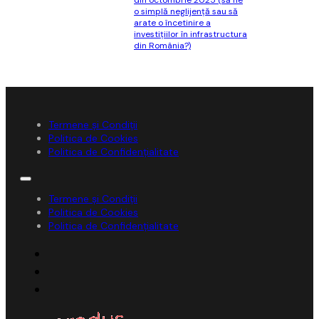
din octombrie 2025 (să fie
o simplă neglijenţă sau să
arate o încetinire a
investiţiilor în infrastructura
din România?)
Termene și Condiții
Politica de Cookies
Politica de Confidențialitate
Termene și Condiții
Politica de Cookies
Politica de Confidențialitate