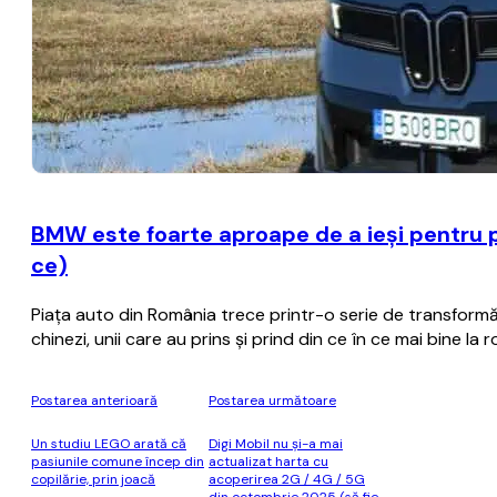
BMW este foarte aproape de a ieşi pentru p
ce)
Piaţa auto din România trece printr-o serie de transformă
chinezi, unii care au prins şi prind din ce în ce mai bine la 
Postarea anterioară
Postarea următoare
Un studiu LEGO arată că
Digi Mobil nu şi-a mai
pasiunile comune încep din
actualizat harta cu
copilărie, prin joacă
acoperirea 2G / 4G / 5G