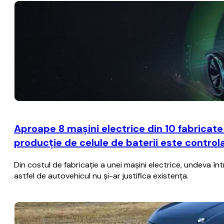
Aproape 8 maşini electrice din 10 fabricate
producţie de celule de baterii este control
Din costul de fabricaţie a unei maşini electrice, undeva 
astfel de autovehicul nu şi-ar justifica existenţa.