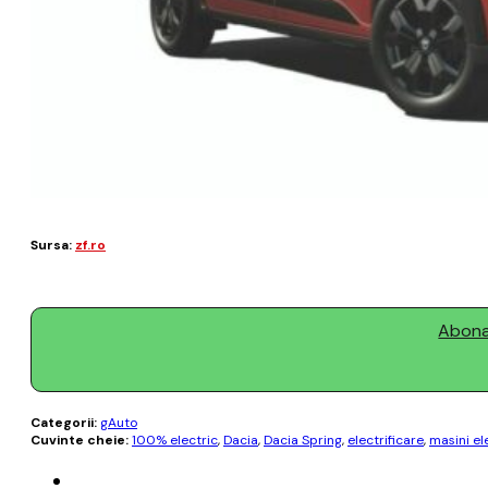
Sursa:
zf.ro
Abonaț
Categorii:
gAuto
Cuvinte cheie:
100% electric
,
Dacia
,
Dacia Spring
,
electrificare
,
masini el