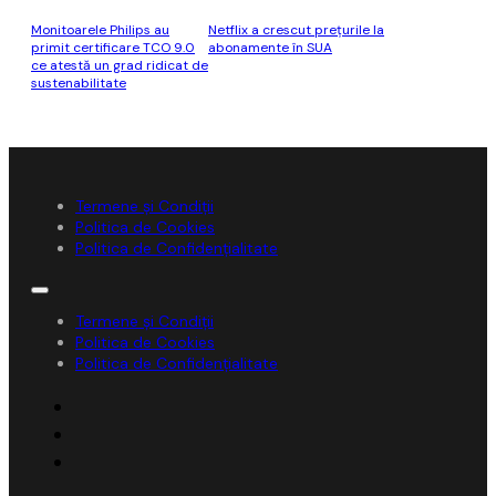
Monitoarele Philips au
Netflix a crescut prețurile la
primit certificare TCO 9.0
abonamente în SUA
ce atestă un grad ridicat de
sustenabilitate
Termene și Condiții
Politica de Cookies
Politica de Confidențialitate
Termene și Condiții
Politica de Cookies
Politica de Confidențialitate