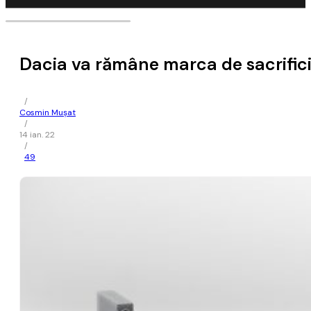
Dacia va rămâne marca de sacrificiu
/
Cosmin Mușat
/
14 ian. 22
/
49