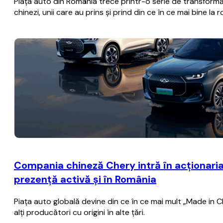
Piaţa auto din România trece printr-o serie de transformă
chinezi, unii care au prins şi prind din ce în ce mai bine la 
Compania chineză Chery intră în acţionaria
prezenţă activă şi în România
Piaţa auto globală devine din ce în ce mai mult „Made in C
alţi producători cu origini în alte ţări.