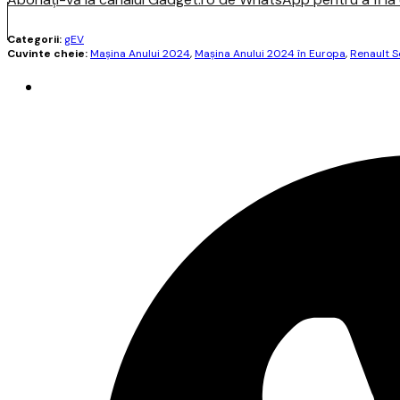
Categorii:
gEV
Cuvinte cheie:
Maşina Anului 2024
,
Maşina Anului 2024 în Europa
,
Renault S