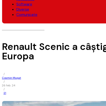
Software
Diverse
Comunicate
Renault Scenic a câştig
Europa
/
Cosmin Mușat
/
26 feb. 24
/
21