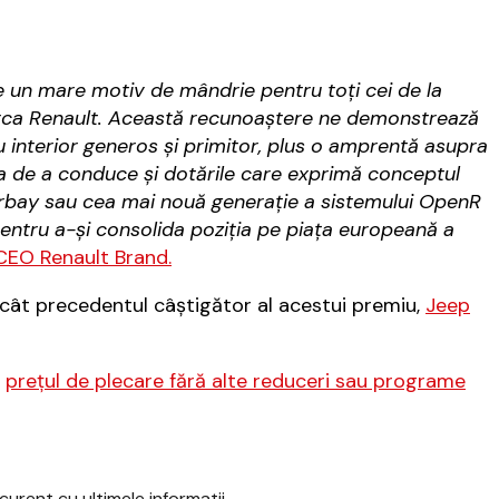
e un mare motiv de mândrie pentru toți cei de la
arca Renault. Această recunoaștere ne demonstrează
u interior generos și primitor, plus o amprentă asupra
a de a conduce și dotările care exprimă conceptul
arbay sau cea mai nouă generație a sistemului OpenR
pentru a-și consolida poziția pe piața europeană a
EO Renault Brand.
cât precedentul câştigător al acestui premiu,
Jeep
,
preţul de plecare fără alte reduceri sau programe
urent cu ultimele informatii