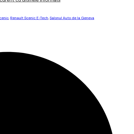
cenic
,
Renault Scenic E-Tech
,
Salonul Auto de la Geneva