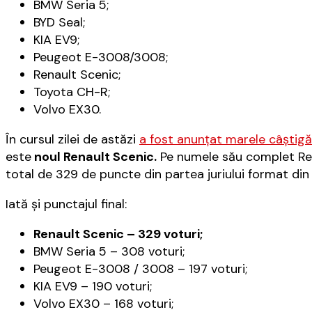
BMW Seria 5;
BYD Seal;
KIA EV9;
Peugeot E-3008/3008;
Renault Scenic;
Toyota CH-R;
Volvo EX30.
În cursul zilei de astăzi
a fost anunţat marele câştig
este
noul Renault Scenic.
Pe numele său complet Ren
total de 329 de puncte din partea juriului format din
Iată şi punctajul final:
Renault Scenic – 329 voturi;
BMW Seria 5 – 308 voturi;
Peugeot E-3008 / 3008 – 197 voturi;
KIA EV9 – 190 voturi;
Volvo EX30 – 168 voturi;