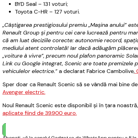
BYD Seal – 131 voturi;
Toyota C-HR – 127 voturi.
„Câștigarea prestigiosului premiu „Mașina anului” est
Renault Group și pentru cei care lucrează pentru m
că am luat deciziile corecte: autonomie record, spați
mediului atent controlată! Iar dacă adăugăm plăcere
„voiture à vivre”, precum noul plafon panoramic Sol
Link cu Google integrat, Scenic are toate premizele 
vehiculelor electrice.”
a declarat Fabrice Cambolive,
C
Sper doar ca Renault Scenic să se vândă mai bine de
Avenger electric.
Noul Renault Scenic este disponibil şi în ţara noastră
aplicate fiind de 39.900 euro.
Abonați-vă la canalul Gadget.ro de WhatsApp pentru a fi la c