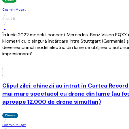
/
Cosmin Mușat
/
9 iul. 25
/
1
În iunie 2022 modelul concept Mercedes-Benz Vision EQXX 
kilometri cu o singură încărcare între Stuttgart (Germania) şi
devenea primul model electric din lume ce obţinea o autono
impresionantă.
Clipul zilei: chinezii au intrat în Cartea Recor
mai mare spectacol cu drone din lume (au fost
aproape 12.000 de drone simultan)
Diverse
/
Cosmin Mușat