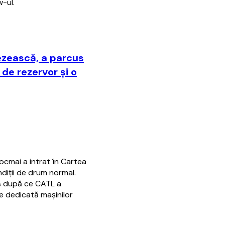
w-ul.
ezească, a parcus
 de rezervor şi o
cmai a intrat în Cartea
diţii de drum normal.
es după ce CATL a
e dedicată maşinilor