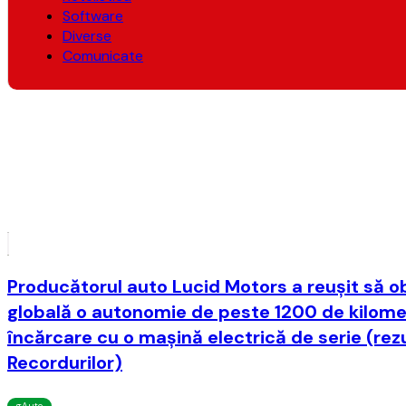
Software
Diverse
Comunicate
Producătorul auto Lucid Motors a reuşit să o
globală o autonomie de peste 1200 de kilomet
încărcare cu o maşină electrică de serie (rez
Recordurilor)
gAuto