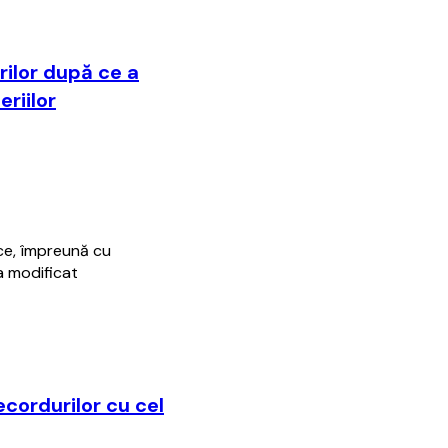
rilor după ce a
riilor
ce, împreună cu
a modificat
ecordurilor cu cel