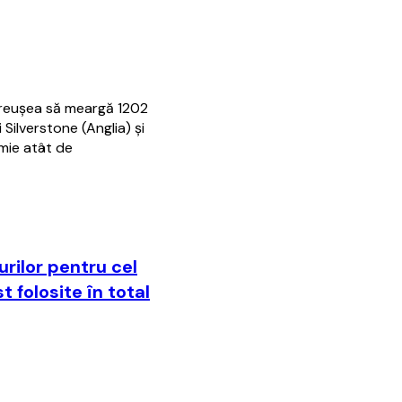
reuşea să meargă 1202
 Silverstone (Anglia) şi
mie atât de
durilor pentru cel
 folosite în total