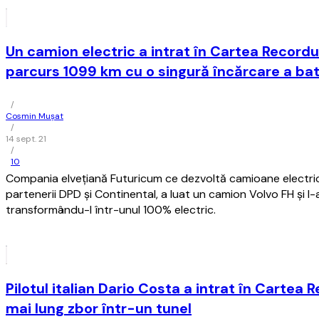
Un camion electric a intrat în Cartea Recordu
parcurs 1099 km cu o singură încărcare a bate
/
Cosmin Mușat
/
14 sept. 21
/
10
Compania elveţiană Futuricum ce dezvoltă camioane electri
partenerii DPD şi Continental, a luat un camion Volvo FH şi l-
transformându-l într-unul 100% electric.
Pilotul italian Dario Costa a intrat în Cartea R
mai lung zbor într-un tunel