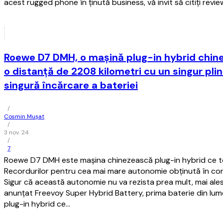
acest rugged phone în ţinută business, vă invit să citiţi revie
Roewe D7 DMH, o maşină plug-in hybrid chin
o distanţă de 2208 kilometri cu un singur plin
singură încărcare a bateriei
/
Cosmin Mușat
/
3 nov. 24
/
7
Roewe D7 DMH este maşina chinezească plug-in hybrid ce to
Recordurilor pentru cea mai mare autonomie obţinută în con
Sigur că această autonomie nu va rezista prea mult, mai al
anunţat Freevoy Super Hybrid Battery, prima baterie din lum
plug-in hybrid ce…