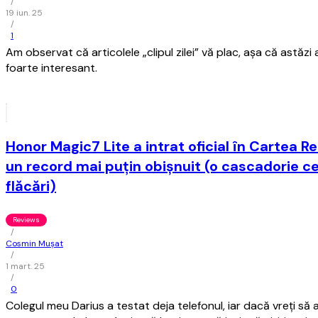
/
19 iun. 25
/
1
Am observat că articolele „clipul zilei” vă plac, aşa că astăzi
foarte interesant.
Honor Magic7 Lite a intrat oficial în Cartea R
un record mai puţin obişnuit (o cascadorie c
flăcări)
Reviews
/
Cosmin Mușat
/
1 mart. 25
/
0
Colegul meu Darius a testat deja telefonul, iar dacă vreţi să af