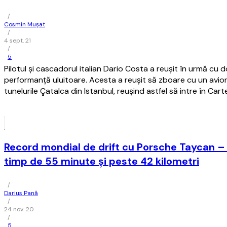
/
Cosmin Mușat
/
4 sept. 21
/
5
Pilotul şi cascadorul italian Dario Costa a reuşit în urmă cu 
performanţă uluitoare. Acesta a reuşit să zboare cu un avion
tunelurile Çatalca din Istanbul, reuşind astfel să intre în Cart
Record mondial de drift cu Porsche Taycan –
timp de 55 minute și peste 42 kilometri
/
Darius Pană
/
24 nov. 20
/
5