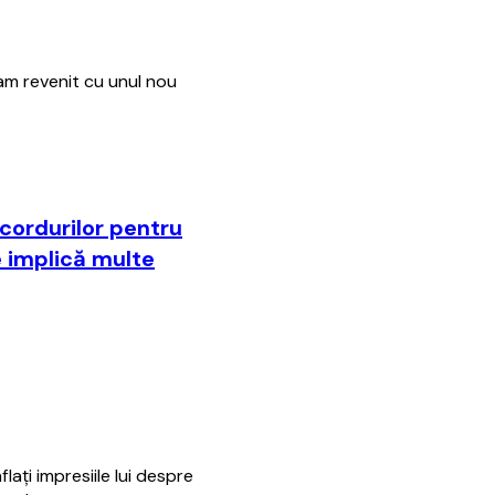
 am revenit cu unul nou
ecordurilor pentru
e implică multe
laţi impresiile lui despre