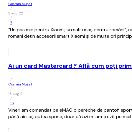
Cosmin Mușat
/
3 aug. 22
/
7
“Un pas mic pentru Xiaomi, un salt uriaş pentru români”, 
români deţin accesorii smart Xiaomi şi de multe ori principa
Ai un card Mastercard ? Află cum poţi prim
/
Cosmin Mușat
/
16 aug. 21
/
16
Vineri am comandat pe eMAG o pereche de pantofi sport pen
până aici aş putea spune, doar că azi m-am trezit pe mail