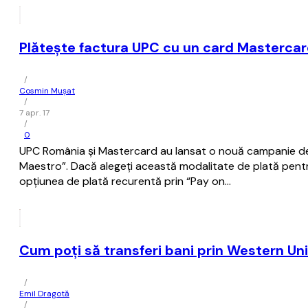
Plăteşte factura UPC cu un card Mastercard
/
Cosmin Mușat
/
7 apr. 17
/
0
UPC România şi Mastercard au lansat o nouă campanie de î
Maestro”. Dacă alegeţi această modalitate de plată pentru u
opţiunea de plată recurentă prin “Pay on…
Cum poți să transferi bani prin Western U
/
Emil Dragotă
/