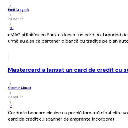
/
Emil Dragotă
/
24 oct. 17
/
16
eMAG și Raiffeisen Bank au lansat un card co-branded de 
urmă au ales ca partener o bancă cu tradiție pe plan aut
Mastercard a lansat un card de credit cu 
/
Cosmin Mușat
/
23 apr. 17
/
7
Cardurile bancare clasice cu parolă formată din 4 cifre vo
card de credit cu scanner de amprente încorporat.