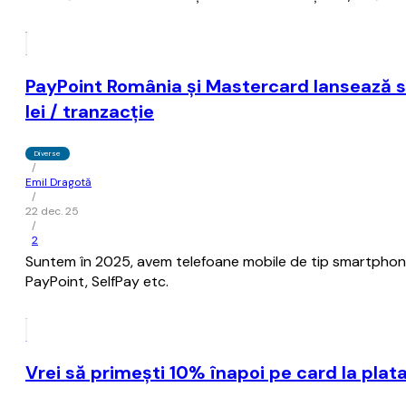
PayPoint România și Mastercard lansează se
lei / tranzacție
Diverse
/
Emil Dragotă
/
22 dec. 25
/
2
Suntem în 2025, avem telefoane mobile de tip smartphone, 5G
PayPoint, SelfPay etc.
Vrei să primeşti 10% înapoi pe card la plata 