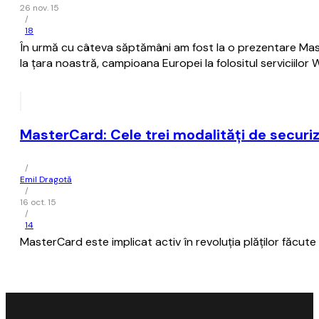
26 nov. 15
/
18
În urmă cu câteva săptămâni am fost la o prezentare Master
la țara noastră, campioana Europei la folositul serviciilo
MasterCard: Cele trei modalități de securiza
/
Emil Dragotă
/
16 oct. 15
/
14
MasterCard este implicat activ în revoluția plăților făcu