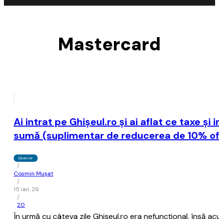
Mastercard
Ai intrat pe Ghişeul.ro şi ai aflat ce taxe 
sumă (suplimentar de reducerea de 10% ofe
Diverse
/
Cosmin Mușat
/
15 ian. 26
/
20
În urmă cu câteva zile Ghişeul.ro era nefuncţional, însă ac