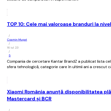
TOP 10: Cele mai valoroase branduri la nive
/
Cosmin Mușat
/
16 iul. 23
/
5
Compania de cercetare Kantar BrandZ a publicat lista celo
sfera tehnologică, categorie care în ultimii ani a crescut câ
Xiaomi România anunţă disponibilitatea plă
Mastercard şi BCR
/