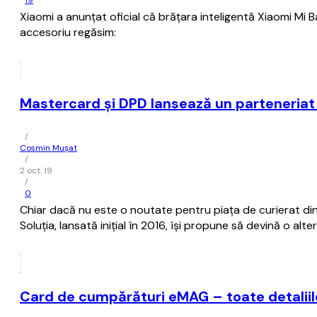
19
Xiaomi a anunţat oficial că brăţara inteligentă Xiaomi Mi B
accesoriu regăsim:
Mastercard şi DPD lansează un parteneriat p
/
Cosmin Mușat
/
2 oct. 19
/
0
Chiar dacă nu este o noutate pentru piaţa de curierat din
Soluţia, lansată iniţial în 2016, îşi propune să devină o al
Card de cumpărături eMAG – toate detaliil