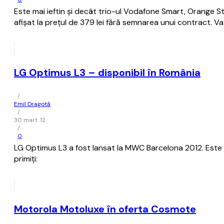
Este mai ieftin și decât trio-ul Vodafone Smart, Orange 
afișat la prețul de 379 lei fără semnarea unui contract. V
LG Optimus L3 – disponibil în România
/
Emil Dragotă
/
30 mart. 12
/
0
LG Optimus L3 a fost lansat la MWC Barcelona 2012. Este 
primiți:
Motorola Motoluxe în oferta Cosmote