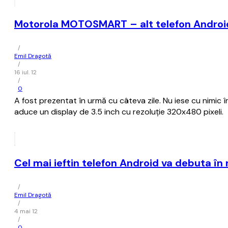
Motorola MOTOSMART – alt telefon Android
/
Emil Dragotă
/
16 iul. 12
/
0
A fost prezentat în urmă cu câteva zile. Nu iese cu nimi
aduce un display de 3.5 inch cu rezoluție 320x480 pixeli.
Cel mai ieftin telefon Android va debuta î
/
Emil Dragotă
/
4 mai 12
/
0