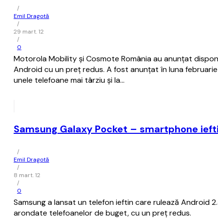
/
Emil Dragotă
/
29 mart. 12
/
0
Motorola Mobility și Cosmote România au anunțat dispon
Android cu un preț redus. A fost anunțat în luna februari
unele telefoane mai târziu și la…
Samsung Galaxy Pocket – smartphone iefti
/
Emil Dragotă
/
8 mart. 12
/
0
Samsung a lansat un telefon ieftin care rulează Android 2
arondate telefoanelor de buget, cu un preț redus.