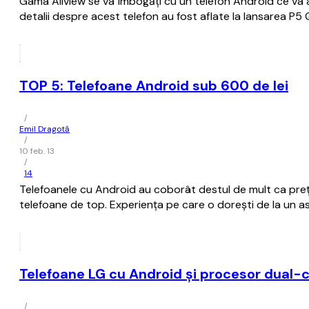
Gama Allview se va îmbogăți cu un telefon Android ce va av
detalii despre acest telefon au fost aflate la lansarea 
TOP 5: Telefoane Android sub 600 de lei
/
Emil Dragotă
/
10 feb. 13
/
14
Telefoanele cu Android au coborât destul de mult ca preț 
telefoane de top. Experiența pe care o dorești de la un a
Telefoane LG cu Android și procesor dual-c
/