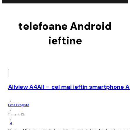
telefoane Android
ieftine
Allview A4All – cel mai ieftin smartphone A
/
Emil Dragotă
/
11 mart. 13
/
6