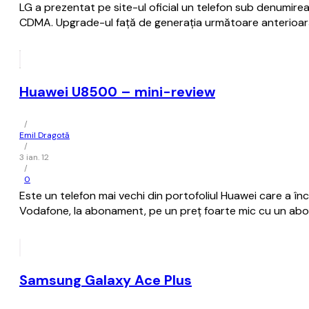
LG a prezentat pe site-ul oficial un telefon sub denumir
CDMA. Upgrade-ul față de generația următoare anterioară 
Huawei U8500 – mini-review
/
Emil Dragotă
/
3 ian. 12
/
0
Este un telefon mai vechi din portofoliul Huawei care a înc
Vodafone, la abonament, pe un preț foarte mic cu un abo
Samsung Galaxy Ace Plus