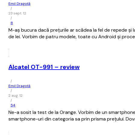
Emil Dragotă
/
23 sept. 12
/
8
M-aș bucura dacă prețurile ar scădea la fel de repede și l
de lei. Vorbim de patru modele, toate cu Android și proc
Alcatel OT-991 – review
/
Emil Dragotă
/
2 aug. 12
/
54
Ne-a sosit la test de la Orange. Vorbim de un smartphone 
smartphone-uri din categoria sa prin prisma prețului. Dova