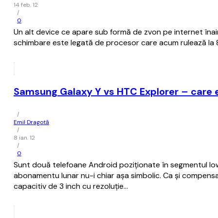
14 feb. 12
/
0
Un alt device ce apare sub formă de zvon pe internet îna
schimbare este legată de procesor care acum rulează la 83
Samsung Galaxy Y vs HTC Explorer – care 
/
Emil Dragotă
/
8 ian. 12
/
0
Sunt două telefoane Android poziţionate în segmentul low-
abonamentu lunar nu-i chiar aşa simbolic. Ca şi compensa
capacitiv de 3 inch cu rezoluţie…