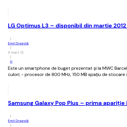
LG Optimus L3 – disponibil din martie 2012
/
Emil Dragotă
/
5 mart. 12
/
0
Este un smartphone de buget prezentat și la MWC Barcelon
culori; - procesor de 800 MHz, 150 MB spațiu de stocare 
Samsung Galaxy Pop Plus – prima apariție î
/
Emil Dragotă
/