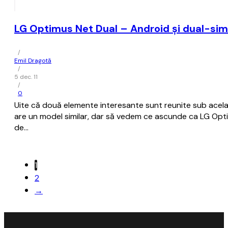
LG Optimus Net Dual – Android și dual-sim
/
Emil Dragotă
/
5 dec. 11
/
0
Uite că două elemente interesante sunt reunite sub acelaș
are un model similar, dar să vedem ce ascunde ca LG Optim
de…
1
2
→