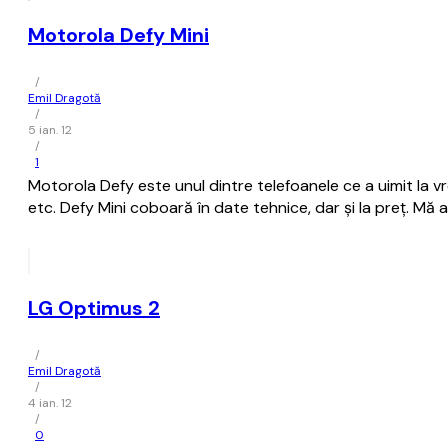
Motorola Defy Mini
/
Emil Dragotă
/
5 ian. 12
/
1
Motorola Defy este unul dintre telefoanele ce a uimit la vr
etc. Defy Mini coboară în date tehnice, dar şi la preţ. Mă a
LG Optimus 2
/
Emil Dragotă
/
4 ian. 12
/
0