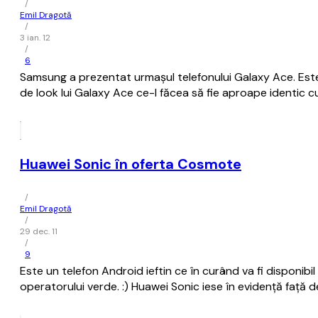
/
Emil Dragotă
/
3 ian. 12
/
6
Samsung a prezentat urmașul telefonului Galaxy Ace. Est
de look lui Galaxy Ace ce-l făcea să fie aproape identic c
Huawei Sonic în oferta Cosmote
/
Emil Dragotă
/
29 dec. 11
/
9
Este un telefon Android ieftin ce în curând va fi disponib
operatorului verde. :) Huawei Sonic iese în evidență față d