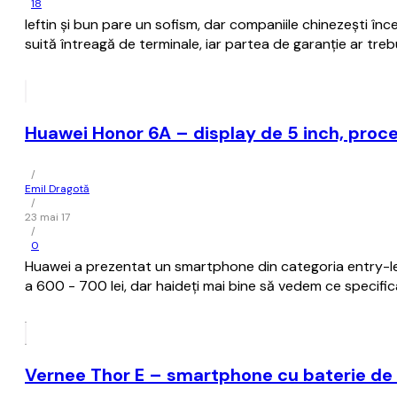
18
Ieftin și bun pare un sofism, dar companiile chinezești în
suită întreagă de terminale, iar partea de garanție ar trebui
Huawei Honor 6A – display de 5 inch, proc
/
Emil Dragotă
/
23 mai 17
/
0
Huawei a prezentat un smartphone din categoria entry-level
a 600 - 700 lei, dar haideți mai bine să vedem ce specific
Vernee Thor E – smartphone cu baterie de 