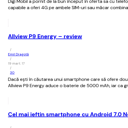
Digi Mobil a pornit de la bun început în oferta sa cu tele
capabile a oferi 4G pe ambele SIM-uri sau măcar combina
Allview P9 Energy – review
/
Emil Dragotă
/
19 mart. 17
/
30
Dacă ești în căutarea unui smartphone care să ofere două 
Allview P9 Energy aduce o baterie de 5000 mAh, iar ca gr
Cel mai ieftin smartphone cu Android 7.0 
/