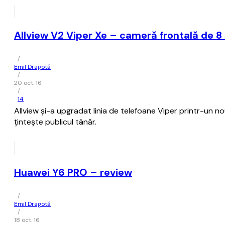
Allview V2 Viper Xe – cameră frontală de 
/
Emil Dragotă
/
20 oct. 16
/
14
Allview și-a upgradat linia de telefoane Viper printr-un n
țintește publicul tânăr.
Huawei Y6 PRO – review
/
Emil Dragotă
/
18 oct. 16