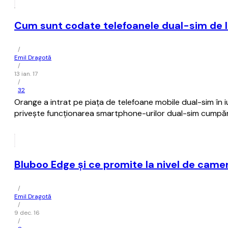
Cum sunt codate telefoanele dual-sim de 
/
Emil Dragotă
/
13 ian. 17
/
32
Orange a intrat pe piața de telefoane mobile dual-sim în 
privește funcționarea smartphone-urilor dual-sim cumpă
Bluboo Edge și ce promite la nivel de camer
/
Emil Dragotă
/
9 dec. 16
/