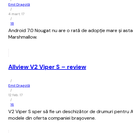
Emil Dragotă
/
4 mart. 17
/
18
Android 7.0 Nougat nu are o rată de adopție mare și asta 
Marshmallow.
Allview V2 Viper S – review
/
Emil Dragotă
/
12 feb. 17
/
16
V2 Viper S sper să fie un deschizător de drumuri pentru Al
modele din oferta companiei brașovene.