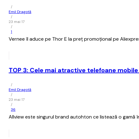
/
Emil Dragotă
/
23 mai 17
/
1
Vernee îl aduce pe Thor E la preț promoțional pe Aliexpres
TOP 3: Cele mai atractive telefoane mobile A
/
Emil Dragotă
/
23 mai 17
/
36
Allview este singurul brand autohton ce listează o gamă î