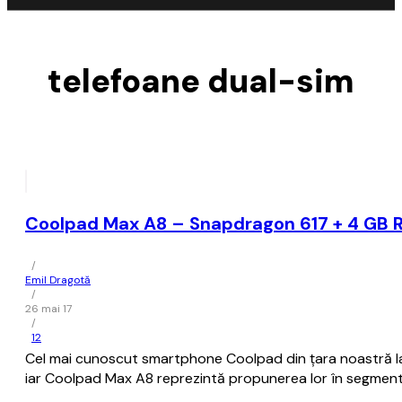
telefoane dual-sim
Coolpad Max A8 – Snapdragon 617 + 4 GB RA
/
Emil Dragotă
/
26 mai 17
/
12
Cel mai cunoscut smartphone Coolpad din țara noastră la
iar Coolpad Max A8 reprezintă propunerea lor în segmen