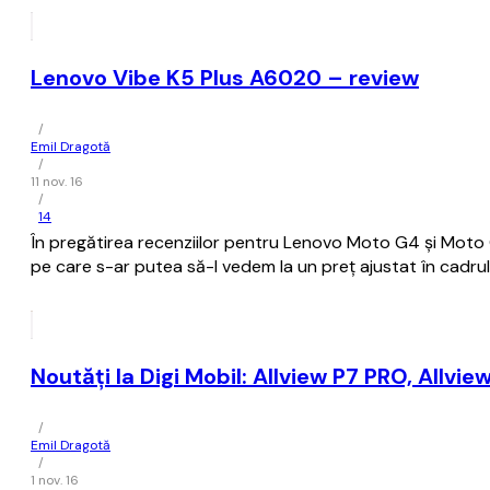
Lenovo Vibe K5 Plus A6020 – review
/
Emil Dragotă
/
11 nov. 16
/
14
În pregătirea recenziilor pentru Lenovo Moto G4 și Mot
pe care s-ar putea să-l vedem la un preț ajustat în cadrul 
Noutăți la Digi Mobil: Allview P7 PRO, Allvie
/
Emil Dragotă
/
1 nov. 16