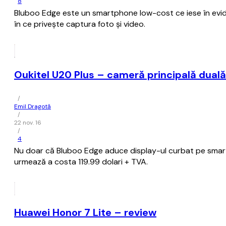
8
Bluboo Edge este un smartphone low-cost ce iese în evide
în ce privește captura foto și video.
Oukitel U20 Plus – cameră principală duală 
/
Emil Dragotă
/
22 nov. 16
/
4
Nu doar că Bluboo Edge aduce display-ul curbat pe smart
urmează a costa 119.99 dolari + TVA.
Huawei Honor 7 Lite – review