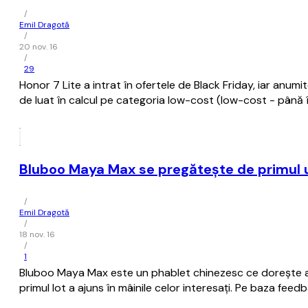
/
Emil Dragotă
/
20 nov. 16
/
29
Honor 7 Lite a intrat în ofertele de Black Friday, iar anumit
de luat în calcul pe categoria low-cost (low-cost - până 
Bluboo Maya Max se pregătește de primul
/
Emil Dragotă
/
18 nov. 16
/
1
Bluboo Maya Max este un phablet chinezesc ce dorește a ieși
primul lot a ajuns în mâinile celor interesați. Pe baza fe