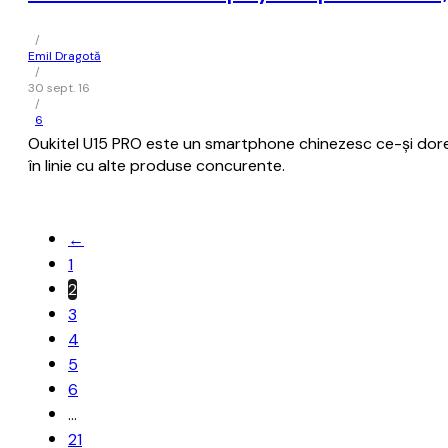
/
Emil Dragotă
/
30 sept. 16
/
6
Oukitel U15 PRO este un smartphone chinezesc ce-și dorește 
în linie cu alte produse concurente.
←
1
2
3
4
5
6
…
21