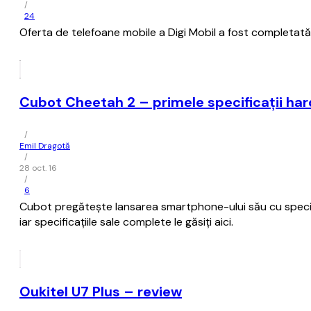
/
24
Oferta de telefoane mobile a Digi Mobil a fost completată d
Cubot Cheetah 2 – primele specificații ha
/
Emil Dragotă
/
28 oct. 16
/
6
Cubot pregătește lansarea smartphone-ului său cu specifi
iar specificațiile sale complete le găsiți aici.
Oukitel U7 Plus – review