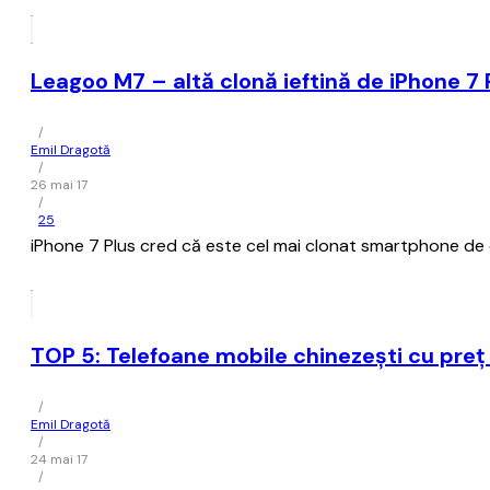
Leagoo M7 – altă clonă ieftină de iPhone 7
/
Emil Dragotă
/
26 mai 17
/
25
iPhone 7 Plus cred că este cel mai clonat smartphone de că
TOP 5: Telefoane mobile chinezești cu preț
/
Emil Dragotă
/
24 mai 17
/