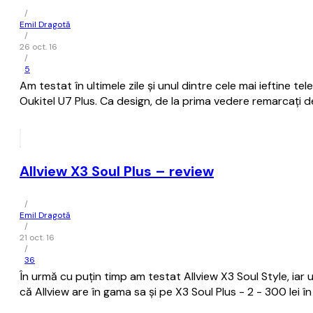
/
Emil Dragotă
/
26 oct. 16
/
5
Am testat în ultimele zile și unul dintre cele mai ieftine 
Oukitel U7 Plus. Ca design, de la prima vedere remarcați d
Allview X3 Soul Plus – review
/
Emil Dragotă
/
21 oct. 16
/
36
În urmă cu puțin timp am testat Allview X3 Soul Style, iar
că Allview are în gama sa și pe X3 Soul Plus - 2 - 300 lei î