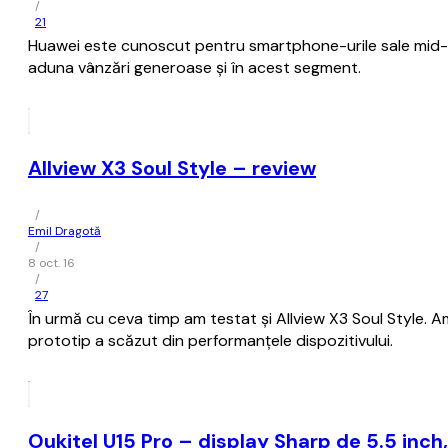
/
21
Huawei este cunoscut pentru smartphone-urile sale mid-ra
aduna vânzări generoase și în acest segment.
Allview X3 Soul Style – review
/
Emil Dragotă
/
8 oct. 16
/
27
În urmă cu ceva timp am testat și Allview X3 Soul Style. Am
prototip a scăzut din performanțele dispozitivului.
Oukitel U15 Pro – display Sharp de 5.5 inc