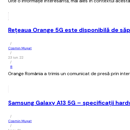
Uite o informaţie interesantă, mai ales în contextul acesta
Reţeaua Orange 5G este disponibilă de să
/
Cosmin Mușat
/
23 iun. 22
/
8
Orange România a trimis un comunicat de presă prin inter
Samsung Galaxy A13 5G – specificaţii hard
/
Cosmin Mușat
/