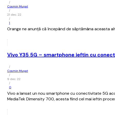
/
Cosmin Mușat
/
21 dec. 22
/
1
Orange ne anunţă că începând de săptămâna aceasta alte 
Vivo Y35 5G – smartphone ieftin cu conect
/
Cosmin Mușat
/
9 dec. 22
/
0
Vivo a lansat un nou smartphone cu conectivitate 5G acc
MediaTek Dimensity 700, acesta fiind cel mai ieftin proces