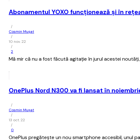
Abonamentul YOXO funcţionează şi în reţ
/
Cosmin Mușat
/
10 nov. 22
/
2
Mă mir că nu a fost făcută agitaţie în jurul acestei nout
OnePlus Nord N300 va fi lansat în noiembrie
/
Cosmin Mușat
/
13 oct. 22
/
0
OnePlus pregăteşte un nou smartphone accesibil, unul part