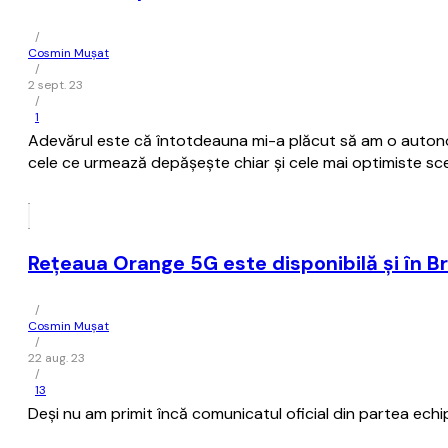
/
Cosmin Mușat
/
2 sept. 23
/
1
Adevărul este că întotdeauna mi-a plăcut să am o autonomi
cele ce urmează depăşeşte chiar şi cele mai optimiste sce
Reţeaua Orange 5G este disponibilă şi în Br
/
Cosmin Mușat
/
22 aug. 23
/
13
Deşi nu am primit încă comunicatul oficial din partea echi