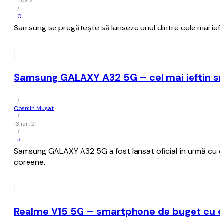
1 nov. 21
/
0
Samsung se pregăteşte să lanseze unul dintre cele mai ief
Samsung GALAXY A32 5G – cel mai ieftin 
/
Cosmin Mușat
/
13 ian. 21
/
3
Samsung GALAXY A32 5G a fost lansat oficial în urmă cu d
coreene.
Realme V15 5G – smartphone de buget cu d