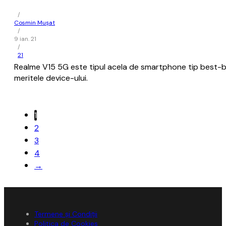
/
Cosmin Mușat
/
9 ian. 21
/
21
Realme V15 5G este tipul acela de smartphone tip best-buy î
meritele device-ului.
1
2
3
4
→
Termene și Condiții
Politica de Cookies