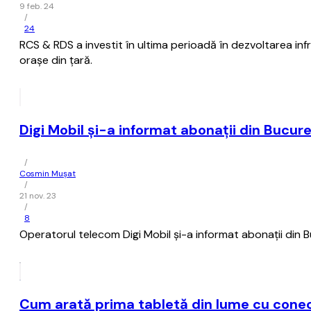
9 feb. 24
/
24
RCS & RDS a investit în ultima perioadă în dezvoltarea inf
oraşe din ţară.
Digi Mobil şi-a informat abonaţii din Bucure
/
Cosmin Mușat
/
21 nov. 23
/
8
Operatorul telecom Digi Mobil şi-a informat abonaţii din B
Cum arată prima tabletă din lume cu conec