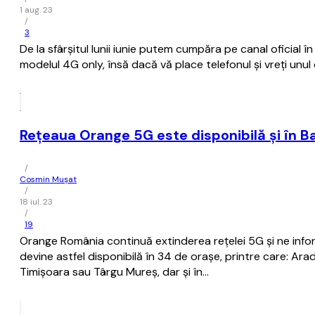
1 aug. 23
/
3
De la sfârşitul lunii iunie putem cumpăra pe canal oficia
modelul 4G only, însă dacă vă place telefonul şi vreţi unul
Reţeaua Orange 5G este disponibilă şi în B
/
Cosmin Mușat
/
18 iul. 23
/
19
Orange România continuă extinderea reţelei 5G şi ne inf
devine astfel disponibilă în 34 de oraşe, printre care: Ara
Timișoara sau Târgu Mureș, dar și în…