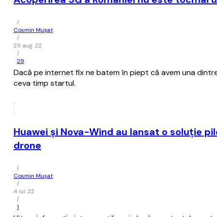
/
Cosmin Mușat
/
29 aug. 22
/
29
Dacă pe internet fix ne batem în piept că avem una dintre
ceva timp startul.
Huawei şi Nova-Wind au lansat o soluţie pilo
drone
/
Cosmin Mușat
/
4 iul. 22
/
1