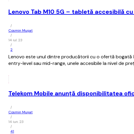
Lenovo Tab M10 5G – tabletă accesibilă cu
/
Cosmin Mușat
/
14 iul. 23
/
2
Lenovo este unul dintre producătorii cu o ofertă bogată
entry-level sau mid-range, unele accesibile la nivel de preţ
Telekom Mobile anunţă disponibilitatea ofici
/
Cosmin Mușat
/
14 iun. 23
/
41