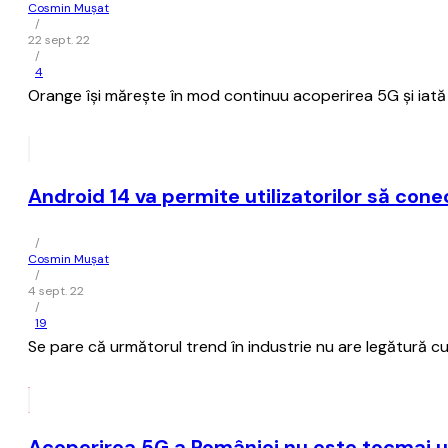
Cosmin Mușat
/
22 sept. 22
/
4
Orange îşi măreşte în mod continuu acoperirea 5G şi iată
Android 14 va permite utilizatorilor să cone
/
Cosmin Mușat
/
4 sept. 22
/
19
Se pare că următorul trend în industrie nu are legătură c
Acoperirea 5G a României nu este tocmai u