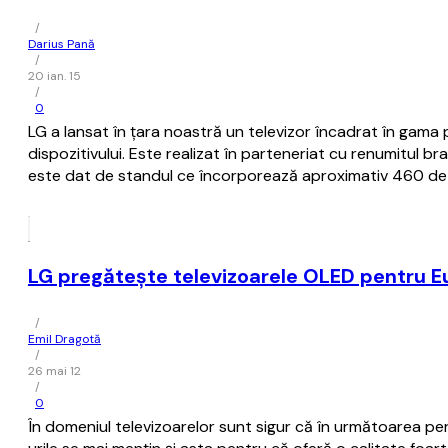
/
Darius Pană
/
20 ian. 15
/
0
LG a lansat în țara noastră un televizor încadrat în gama
dispozitivului. Este realizat în parteneriat cu renumitul br
este dat de standul ce încorporează aproximativ 460 de 
LG pregătește televizoarele OLED pentru E
/
Emil Dragotă
/
26 mai 12
/
0
În domeniul televizoarelor sunt sigur că în următoarea pe