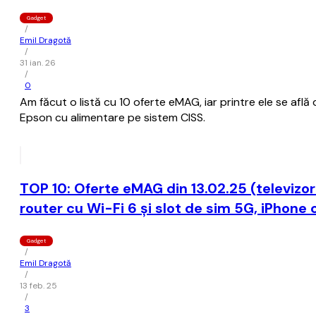
Gadget
/
Emil Dragotă
/
31 ian. 26
/
0
Am făcut o listă cu 10 oferte eMAG, iar printre ele se află
Epson cu alimentare pe sistem CISS.
TOP 10: Oferte eMAG din 13.02.25 (televizo
router cu Wi-Fi 6 și slot de sim 5G, iPhone 
Gadget
/
Emil Dragotă
/
13 feb. 25
/
3