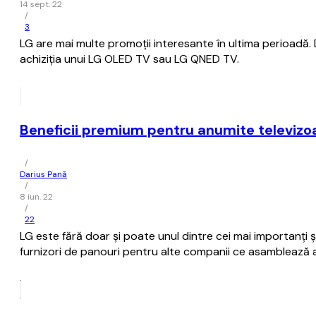
14 sept. 22
/
3
LG are mai multe promoții interesante în ultima perioadă. Det
achiziția unui LG OLED TV sau LG QNED TV.
Beneficii premium pentru anumite televizoar
/
Darius Pană
/
8 iun. 22
/
22
LG este fără doar și poate unul dintre cei mai importanți ș
furnizori de panouri pentru alte companii ce asamblează a