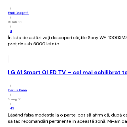
/
Emil Dragotă
/
16 ian. 22
/
4
În lista de astăzi veți descoperi căștile Sony WF-1000XM
preț de sub 5000 lei etc.
LG A1 Smart OLED TV – cel mai echilibrat t
/
Darius Pană
/
5 aug. 21
/
43
Lăsând falsa modestie la o parte, pot să afirm că, după ce
să fac recomandări pertinente în această zonă. Mi-am dat