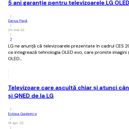
5 ani garanție pentru televizoarele LG OLED 
/
Darius Pană
/
20 mai 22
/
7
LG ne anunță că televizoarele prezentate în cadrul CES 20
ce integrează tehnologia OLED evo, care promite imagini și
OLED…
Televizoare care ascultă chiar și atunci c
și QNED de la LG
/
Echipa Gadget.ro
/
18 apr. 22
/