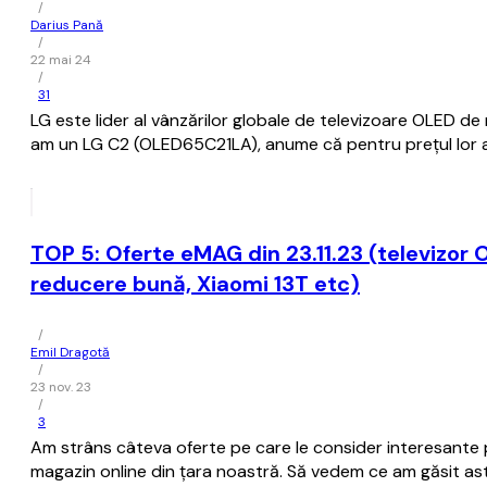
/
Darius Pană
/
22 mai 24
/
31
LG este lider al vânzărilor globale de televizoare OLED d
am un LG C2 (OLED65C21LA), anume că pentru prețul lor ac
TOP 5: Oferte eMAG din 23.11.23 (televizor
reducere bună, Xiaomi 13T etc)
/
Emil Dragotă
/
23 nov. 23
/
3
Am strâns câteva oferte pe care le consider interesante pe
magazin online din țara noastră. Să vedem ce am găsit as