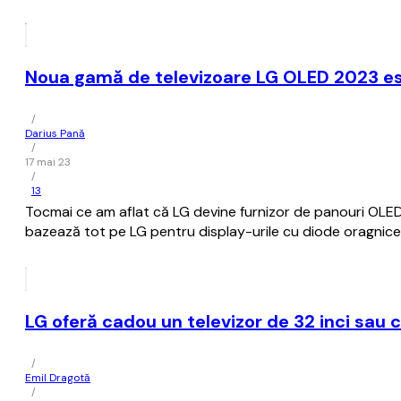
Noua gamă de televizoare LG OLED 2023 es
/
Darius Pană
/
17 mai 23
/
13
Tocmai ce am aflat că LG devine furnizor de panouri OLED i
bazează tot pe LG pentru display-urile cu diode oragnice.
LG oferă cadou un televizor de 32 inci sau 
/
Emil Dragotă
/