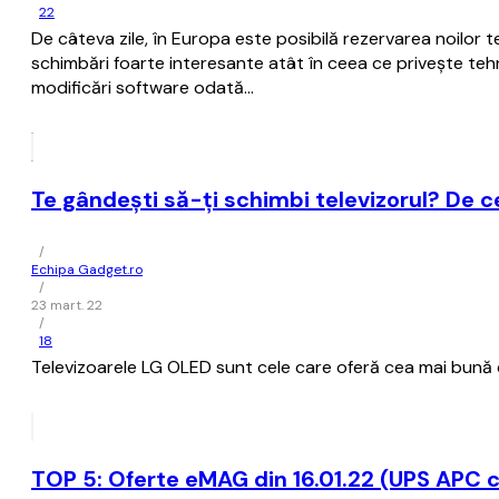
22
De câteva zile, în Europa este posibilă rezervarea noilor
schimbări foarte interesante atât în ceea ce privește tehn
modificări software odată…
Te gândești să-ți schimbi televizorul? De c
/
Echipa Gadget.ro
/
23 mart. 22
/
18
Televizoarele LG OLED sunt cele care oferă cea mai bună ca
TOP 5: Oferte eMAG din 16.01.22 (UPS APC c