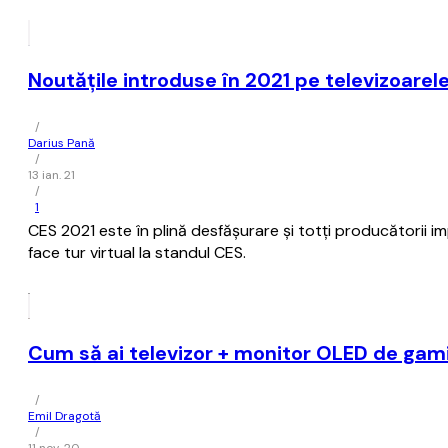
Noutățile introduse în 2021 pe televizoarel
/
Darius Pană
/
13 ian. 21
/
1
CES 2021 este în plină desfășurare și totți producătorii im
face tur virtual la standul CES.
Cum să ai televizor + monitor OLED de gami
/
Emil Dragotă
/