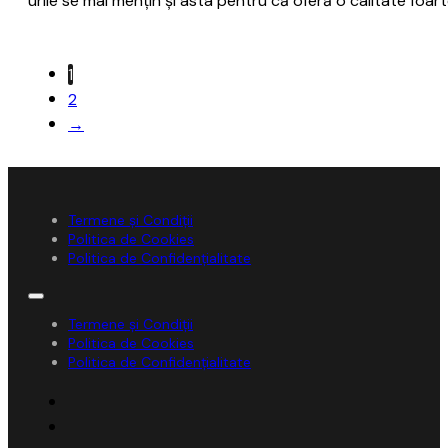
urile se mai mențin și asta pentru că oferă o calitate foart
1
2
→
Termene și Condiții
Politica de Cookies
Politica de Confidențialitate
Termene și Condiții
Politica de Cookies
Politica de Confidențialitate