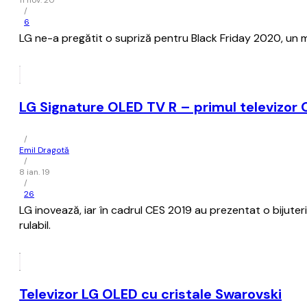
11 nov. 20
/
6
LG ne-a pregătit o supriză pentru Black Friday 2020, un mo
LG Signature OLED TV R – primul televizor 
/
Emil Dragotă
/
8 ian. 19
/
26
LG inovează, iar în cadrul CES 2019 au prezentat o bijute
rulabil.
Televizor LG OLED cu cristale Swarovski