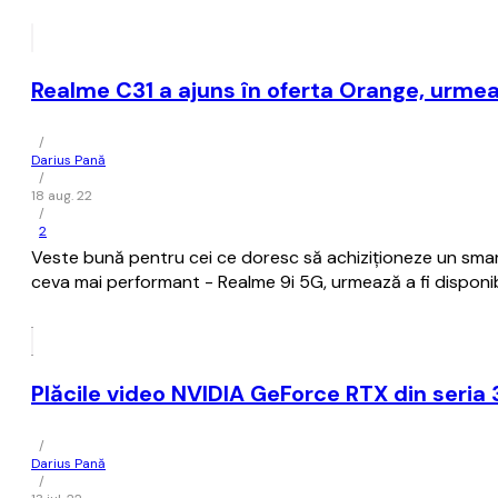
Realme C31 a ajuns în oferta Orange, urme
/
Darius Pană
/
18 aug. 22
/
2
Veste bună pentru cei ce doresc să achiziționeze un smart
ceva mai performant - Realme 9i 5G, urmează a fi disponib
Plăcile video NVIDIA GeForce RTX din seria 
/
Darius Pană
/