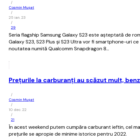
/
Cosmin Mușat
/
25 ian. 23
/
29
Seria flagship Samsung Galaxy S23 este aşteptată de româ
Galaxy S23, S23 Plus şi S23 Ultra vor fi smartphone-uri ce
noutatea numită Qualcomm Snapdragon 8…
Preţurile la carburanţi au scăzut mult, benzina
/
Cosmin Mușat
/
10 dec. 22
/
21
În acest weekend putem cumpăra carburant ieftin, cel mai ie
preţurile se apropie de minime istorice pentru 2022.