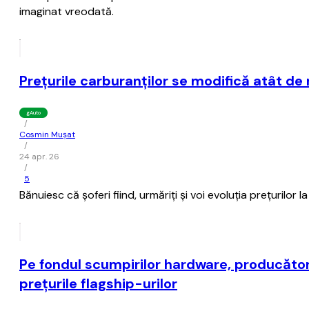
imaginat vreodată.
Preţurile carburanţilor se modifică atât de mu
gAuto
/
Cosmin Mușat
/
24 apr. 26
/
5
Bănuiesc că şoferi fiind, urmăriţi şi voi evoluţia preţurilor l
Pe fondul scumpirilor hardware, producător
preţurile flagship-urilor