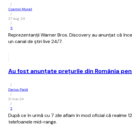
/
Cosmin Mușat
/
27 aug. 24
/
5
Reprezentanţii Warner Bros. Discovery au anunţat că înce
un canal de ştiri live 24/7.
Au fost anunțate prețurile din România pen
/
Darius Pană
/
21 mai 24
/
2
După ce în urmă cu 7 zile aflam în mod oficial că realme 12
telefoanele mid-range.