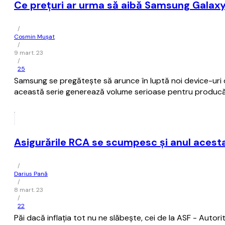
Ce preţuri ar urma să aibă Samsung Galaxy
/
Cosmin Mușat
/
9 mart. 23
/
25
Samsung se pregăteşte să arunce în luptă noi device-uri d
această serie generează volume serioase pentru producă
Asigurările RCA se scumpesc și anul acesta, 
/
Darius Pană
/
8 mart. 23
/
22
Păi dacă inflația tot nu ne slăbește, cei de la ASF - Auto