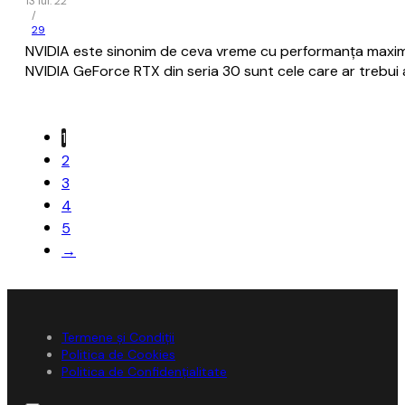
13 iul. 22
/
29
NVIDIA este sinonim de ceva vreme cu performanța maximă 
NVIDIA GeForce RTX din seria 30 sunt cele care ar trebui 
1
2
3
4
5
→
Termene și Condiții
Politica de Cookies
Politica de Confidențialitate