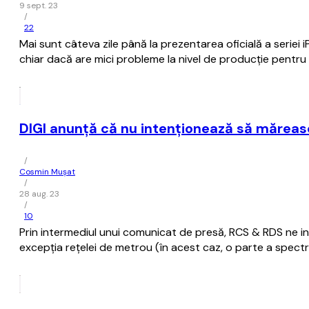
9 sept. 23
/
22
Mai sunt câteva zile până la prezentarea oficială a seriei 
chiar dacă are mici probleme la nivel de producţie pentru 
DIGI anunţă că nu intenţionează să măreas
/
Cosmin Mușat
/
28 aug. 23
/
10
Prin intermediul unui comunicat de presă, RCS & RDS ne in
excepția rețelei de metrou (în acest caz, o parte a spectru