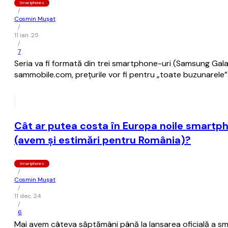
Smartphones
/
Cosmin Mușat
/
11 ian. 25
/
7
Seria va fi formată din trei smartphone-uri (Samsung Galax
sammobile.com, preţurile vor fi pentru „toate buzunarele”
Cât ar putea costa în Europa noile smartp
(avem şi estimări pentru România)?
Smartphones
/
Cosmin Mușat
/
11 dec. 24
/
6
Mai avem câteva săptămâni până la lansarea oficială a s