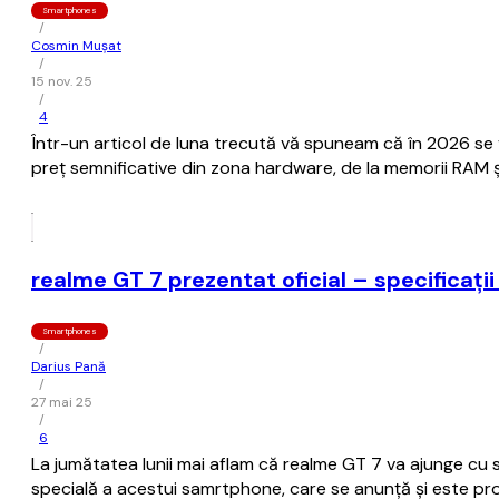
Smartphones
/
Cosmin Mușat
/
15 nov. 25
/
4
Într-un articol de luna trecută vă spuneam că în 2026 se 
preţ semnificative din zona hardware, de la memorii RAM ş
realme GT 7 prezentat oficial – specificații 
Smartphones
/
Darius Pană
/
27 mai 25
/
6
La jumătatea lunii mai aflam că realme GT 7 va ajunge cu sig
specială a acestui samrtphone, care se anunță și este prom