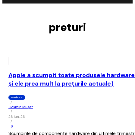
preturi
Apple a scumpit toate produsele hardware v
şi ele prea mult la preţurile actuale)
Hardware
/
Cosmin Mușat
/
26 iun. 26
/
6
Scumpirile de componente hardware din ultimele trimestre 