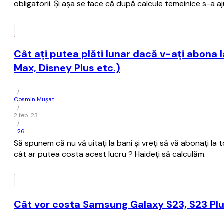
obligatorii. Și așa se face că după calcule temeinice s-a a
Cât aţi putea plăti lunar dacă v-aţi abona l
Max, Disney Plus etc.)
/
Cosmin Mușat
/
2 feb. 23
/
26
Să spunem că nu vă uitaţi la bani şi vreţi să vă abonaţi l
cât ar putea costa acest lucru ? Haideţi să calculăm.
Cât vor costa Samsung Galaxy S23, S23 Plus