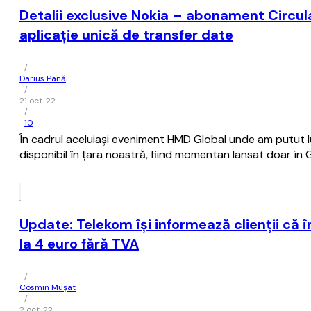
Detalii exclusive Nokia – abonament Circular
aplicație unică de transfer date
/
Darius Pană
/
21 oct. 22
/
10
În cadrul aceluiași eveniment HMD Global unde am putut l
disponibil în țara noastră, fiind momentan lansat doar în G
Update: Telekom îşi informează clienţii că
la 4 euro fără TVA
/
Cosmin Mușat
/
2 oct. 22