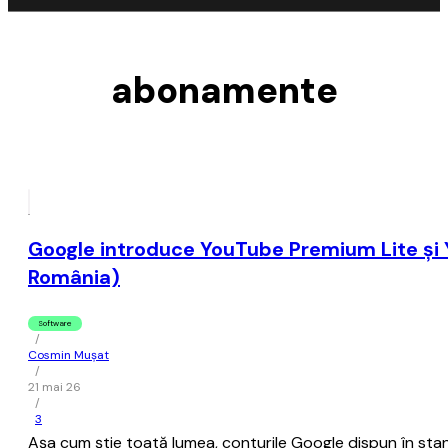
abonamente
Google introduce YouTube Premium Lite şi 
România)
Software
/
Cosmin Mușat
/
21 mai 26
/
3
Aşa cum ştie toată lumea, conturile Google dispun în stand