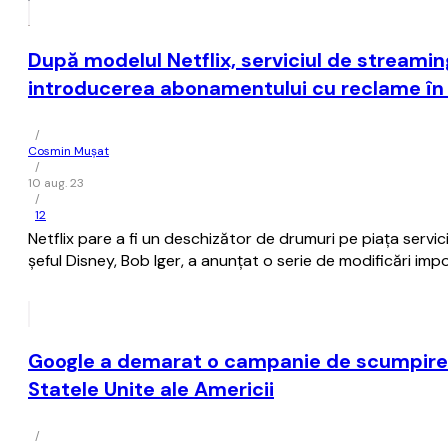
După modelul Netflix, serviciul de streamin
introducerea abonamentului cu reclame în
/
Cosmin Mușat
/
10 aug. 23
/
12
Netflix pare a fi un deschizător de drumuri pe piaţa servici
şeful Disney, Bob Iger, a anunţat o serie de modificări im
Google a demarat o campanie de scumpire 
Statele Unite ale Americii
/