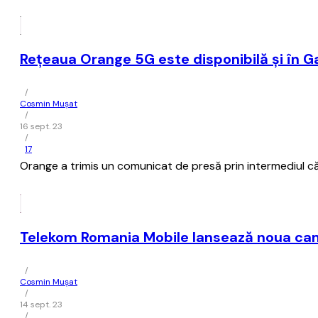
Reţeaua Orange 5G este disponibilă şi în Ga
/
Cosmin Mușat
/
16 sept. 23
/
17
Orange a trimis un comunicat de presă prin intermediul că
Telekom Romania Mobile lansează noua cam
/
Cosmin Mușat
/
14 sept. 23
/