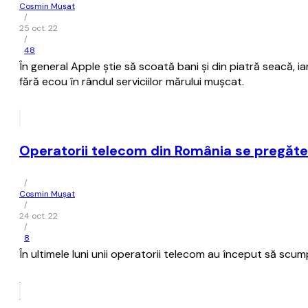
Cosmin Mușat
/
25 oct. 22
/
48
În general Apple ştie să scoată bani şi din piatră seacă,
fără ecou în rândul serviciilor mărului muşcat.
Operatorii telecom din România se pregătes
/
Cosmin Mușat
/
24 oct. 22
/
8
În ultimele luni unii operatorii telecom au început să scu