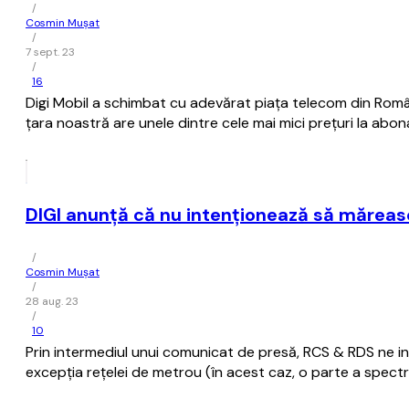
/
Cosmin Mușat
/
7 sept. 23
/
16
Digi Mobil a schimbat cu adevărat piaţa telecom din Român
ţara noastră are unele dintre cele mai mici preţuri la abo
DIGI anunţă că nu intenţionează să măreas
/
Cosmin Mușat
/
28 aug. 23
/
10
Prin intermediul unui comunicat de presă, RCS & RDS ne in
excepția rețelei de metrou (în acest caz, o parte a spectru