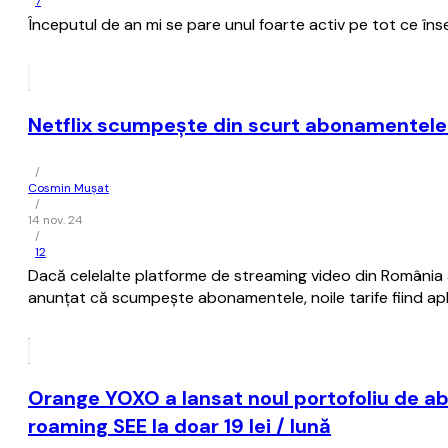
7
Începutul de an mi se pare unul foarte activ pe tot ce înse
Netflix scumpeşte din scurt abonamentele în
/
Cosmin Mușat
/
14 nov. 24
/
12
Dacă celelalte platforme de streaming video din România a
anunţat că scumpeşte abonamentele, noile tarife fiind apli
Orange YOXO a lansat noul portofoliu de a
roaming SEE la doar 19 lei / lună