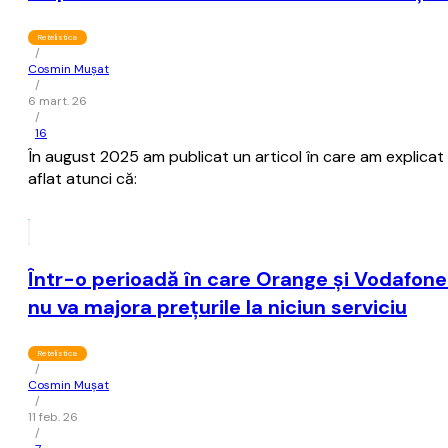
Retelistica
/
Cosmin Mușat
/
6 mart. 26
/
16
În august 2025 am publicat un articol în care am explicat
aflat atunci că:
Într-o perioadă în care Orange şi Vodafone
nu va majora preţurile la niciun serviciu
Retelistica
/
Cosmin Mușat
/
11 feb. 26
/