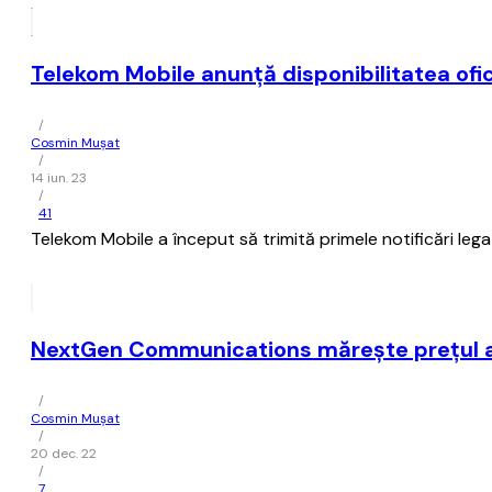
Telekom Mobile anunţă disponibilitatea ofici
/
Cosmin Mușat
/
14 iun. 23
/
41
Telekom Mobile a început să trimită primele notificări legat
NextGen Communications măreşte preţul ab
/
Cosmin Mușat
/
20 dec. 22
/
7