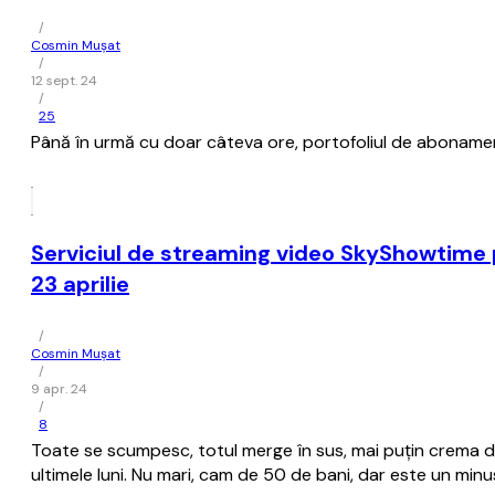
/
Cosmin Mușat
/
12 sept. 24
/
25
Până în urmă cu doar câteva ore, portofoliul de aboname
Serviciul de streaming video SkyShowtime
23 aprilie
/
Cosmin Mușat
/
9 apr. 24
/
8
Toate se scumpesc, totul merge în sus, mai puţin crema de
ultimele luni. Nu mari, cam de 50 de bani, dar este un minus