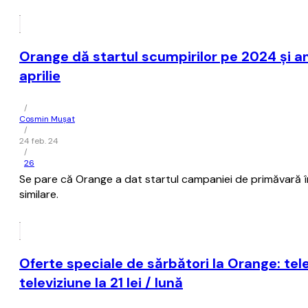
Orange dă startul scumpirilor pe 2024 şi an
aprilie
/
Cosmin Mușat
/
24 feb. 24
/
26
Se pare că Orange a dat startul campaniei de primăvară în 
similare.
Oferte speciale de sărbători la Orange: tel
televiziune la 21 lei / lună