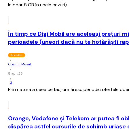
la doar 5 GB în unele cazuri).
În timp ce Digi Mobil are aceleaşi preţuri m
perioadele (uneori dacă nu te hotărăşti rap
Retelistica
/
Cosmin Mușat
/
8 apr. 26
/
3
Prin natura a ceea ce fac, urmăresc periodic ofertele opera
Orange, Vodafone şi Telekom ar putea fi obl
dispărea astfel cursurile de schimb uriaşe 