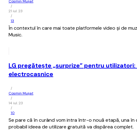
Cosmin Mușat
/
21 iul. 23
/
13
În contextul în care mai toate platformele video şi de mu
Music.
LG pregăteşte „surprize” pentru utilizatori
electrocasnice
/
Cosmin Mușat
/
14 iul. 23
/
10
Se pare că în curând vom intra într-o nouă etapă, una în ca
probabil ideea de utilizare gratuită va dispărea complet.