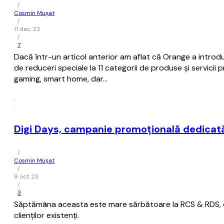
/
Cosmin Mușat
/
11 dec. 23
/
7
Dacă într-un articol anterior am aflat că Orange a introdus
de reduceri speciale la 11 categorii de produse şi servicii
gaming, smart home, dar…
Digi Days, campanie promoţională dedicată c
/
Cosmin Mușat
/
9 oct. 23
/
3
Săptămâna aceasta este mare sărbătoare la RCS & RDS, o
clienţilor existenţi.