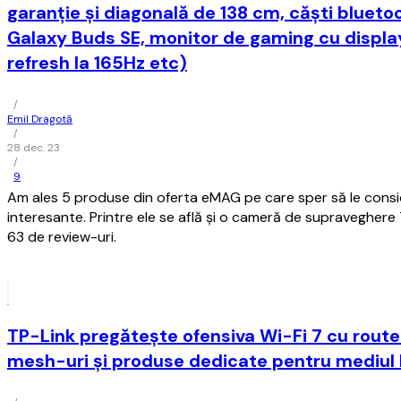
garanție și diagonală de 138 cm, căști bluet
Galaxy Buds SE, monitor de gaming cu display
refresh la 165Hz etc)
/
Emil Dragotă
/
28 dec. 23
/
9
Am ales 5 produse din oferta eMAG pe care sper să le consid
interesante. Printre ele se află și o cameră de supraveghere
63 de review-uri.
TP-Link pregătește ofensiva Wi-Fi 7 cu route
mesh-uri și produse dedicate pentru mediul