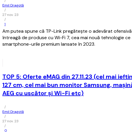
/
Emil Dragotă
/
27 nov. 23
/
1
Am putea spune că TP-Link pregătește o adevărat ofensivă 
întreagă de produse cu Wi-Fi 7, cea mai nouă tehnologie ce a
smartphone-urile premium lansate în 2023.
TOP 5: Oferte eMAG din 27.11.23 (cel mai iefti
127 cm, cel mai bun monitor Samsung, mașină
AEG cu uscător și Wi-Fi etc)
/
Emil Dragotă
/
27 nov. 23
/
0