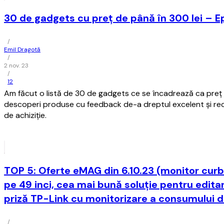
30 de gadgets cu preț de până în 300 lei – Ep
/
Emil Dragotă
/
2 nov. 23
/
12
Am făcut o listă de 30 de gadgets ce se încadrează ca preț s
descoperi produse cu feedback de-a dreptul excelent și re
de achiziție.
TOP 5: Oferte eMAG din 6.10.23 (monitor cu
pe 49 inci, cea mai bună soluție pentru editar
priză TP-Link cu monitorizare a consumului d
/