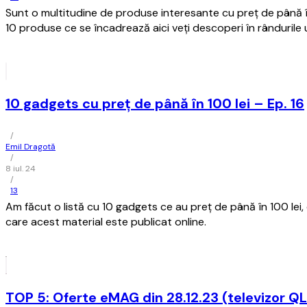
Sunt o multitudine de produse interesante cu preț de până în
10 produse ce se încadrează aici veți descoperi în rândurile
10 gadgets cu preț de până în 100 lei – Ep. 16
/
Emil Dragotă
/
8 iul. 24
/
13
Am făcut o listă cu 10 gadgets ce au preț de până în 100 lei,
care acest material este publicat online.
TOP 5: Oferte eMAG din 28.12.23 (televizor Q