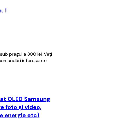
. 1
ub pragul a 300 lei. Veți
comandări interesante
rbat OLED Samsung
e foto și video,
e energie etc)