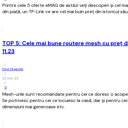
Printre cele 5 oferte eMAG de astăzi veți descoperi și cel mai
din piață, un TP-Link ce are cel mai buin preț din istoricul să
TOP 5: Cele mai bune routere mesh cu preț d
11.23
/
Emil Dragotă
/
22 nov. 23
/
0
Mesh-urile sunt recomandate pentru cei ce doresc o acoperi
Se potrivesc pentru cei ce locuiesc la casă, dar și pentru c
dimensiuni mai generoase etc.