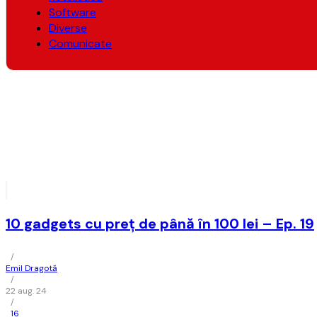
Software
Diverse
Comunicate
10 gadgets cu preț de până în 100 lei – Ep. 19
/
Emil Dragotă
/
22 aug. 24
/
16