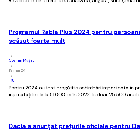
Rezultatele din ultima lună analizată, august, sunt şi mai
Programul Rabla Plus 2024 pentru persoanel
scăzut foarte mult
/
Cosmin Mușat
/
19 mai 24
/
18
Pentru 2024 au fost pregătite schimbări importante în progr
înjumătăţite de la 51.000 lei în 2023, la doar 25.500 anul 
Dacia a anunţat preţurile oficiale pentru Da