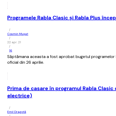
Programele Rabla Clasic şi Rabla Plus încep
/
Cosmin Mușat
/
22 apr. 21
/
16
Săptămana aceasta a fost aprobat bugetul programelor Rabl
oficial din 26 aprilie.
Prima de casare în programul Rabla Clasic 
electrice)
/
Emil Dragotă