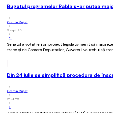
Bugetul programelor Rabla s-ar putea major
/
Cosmin Mușat
/
9 sept. 20
/
31
Senatul a votat ieri un proiect legislativ menit să major
trece şi de Camera Deputaţilor, Guvernul va trebui să tra
Din 24 iulie se simplifică procedura de însc
/
Cosmin Mușat
/
12 iul. 20
/
2