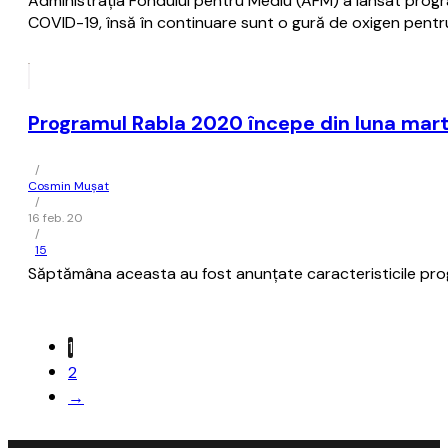
Administraţia Fondului pentru Mediu (AFM) a lansat progra
COVID-19, însă în continuare sunt o gură de oxigen pentru
Programul Rabla 2020 începe din luna martie
/
Cosmin Mușat
/
16 feb. 20
/
15
Săptămâna aceasta au fost anunţate caracteristicile prog
1
2
→