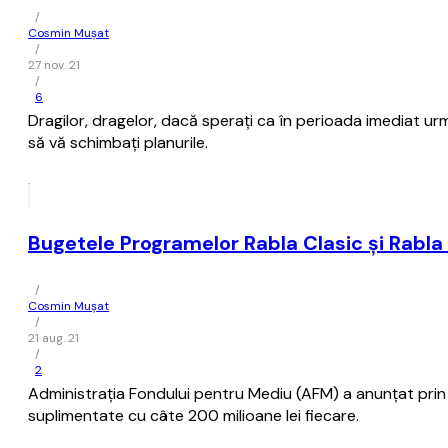
/
Cosmin Mușat
/
27 nov. 21
/
6
Dragilor, dragelor, dacă speraţi ca în perioada imediat ur
să vă schimbaţi planurile.
Bugetele Programelor Rabla Clasic şi Rabla 
/
Cosmin Mușat
/
21 aug. 21
/
2
Administraţia Fondului pentru Mediu (AFM) a anunţat prin 
suplimentate cu câte 200 milioane lei fiecare.