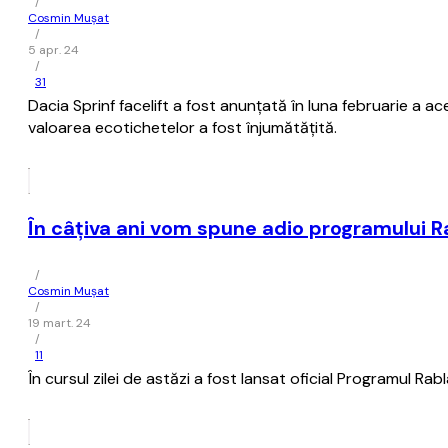
/
Cosmin Mușat
/
5 apr. 24
/
31
Dacia Sprinf facelift a fost anunţată în luna februarie a ac
valoarea ecotichetelor a fost înjumătăţită.
În câţiva ani vom spune adio programului R
/
Cosmin Mușat
/
19 mart. 24
/
11
În cursul zilei de astăzi a fost lansat oficial Programul Rab