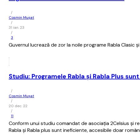
/
Cosmin Mușat
/
31 ian. 23
/
3
Guvernul lucrează de zor la noile programe Rabla Clasic şi 
Studiu: Programele Rabla şi Rabla Plus sunt 
/
Cosmin Mușat
/
20 dec. 22
/
11
Conform unui studiu comandat de asociaţia 2Celsius şi real
Rabla şi Rabla plus sunt ineficiente, accesibile doar români