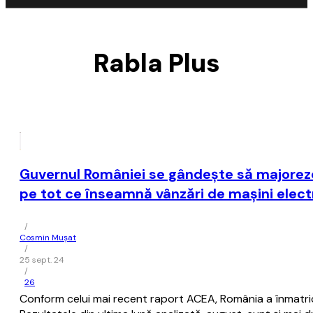
Rabla Plus
Guvernul României se gândeşte să majoreze 
pe tot ce înseamnă vânzări de maşini elect
/
Cosmin Mușat
/
25 sept. 24
/
26
Conform celui mai recent raport ACEA, România a înmatricu