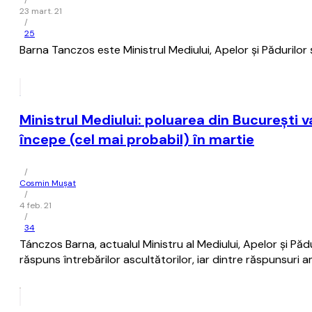
/
23 mart. 21
/
25
Barna Tanczos este Ministrul Mediului, Apelor și Pădurilor ș
Ministrul Mediului: poluarea din Bucureşti 
începe (cel mai probabil) în martie
/
Cosmin Mușat
/
4 feb. 21
/
34
Tánczos Barna, actualul Ministru al Mediului, Apelor şi Pădu
răspuns întrebărilor ascultătorilor, iar dintre răspunsuri 