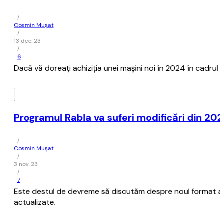
/
Cosmin Mușat
/
13 dec. 23
/
6
Dacă vă doreaţi achiziţia unei maşini noi în 2024 în cadrul
Programul Rabla va suferi modificări din 2024
/
Cosmin Mușat
/
3 nov. 23
/
7
Este destul de devreme să discutăm despre noul format al Pr
actualizate.