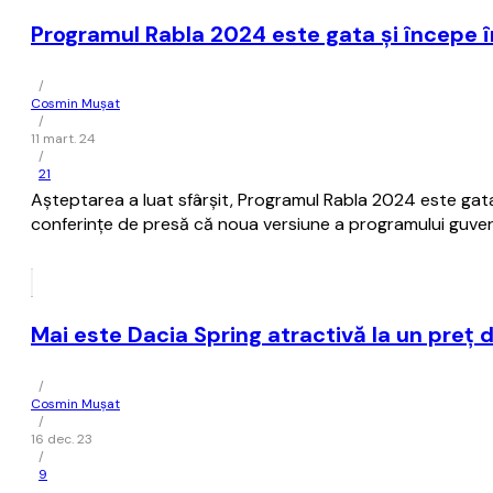
Programul Rabla 2024 este gata şi începe î
/
Cosmin Mușat
/
11 mart. 24
/
21
Aşteptarea a luat sfârşit, Programul Rabla 2024 este gata
conferinţe de presă că noua versiune a programului guver
Mai este Dacia Spring atractivă la un preţ 
/
Cosmin Mușat
/
16 dec. 23
/
9