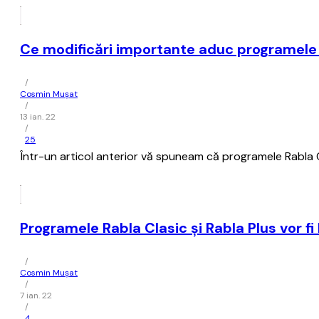
Ce modificări importante aduc programele R
/
Cosmin Mușat
/
13 ian. 22
/
25
Într-un articol anterior vă spuneam că programele Rabla Cla
Programele Rabla Clasic şi Rabla Plus vor fi 
/
Cosmin Mușat
/
7 ian. 22
/
4