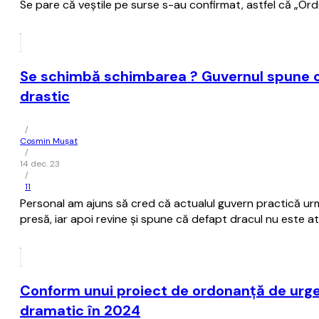
Se pare că veştile pe surse s-au confirmat, astfel că „Ordo
Se schimbă schimbarea ? Guvernul spune că 
drastic
/
Cosmin Mușat
/
14 dec. 23
/
11
Personal am ajuns să cred că actualul guvern practică ur
presă, iar apoi revine şi spune că defapt dracul nu este a
Conform unui proiect de ordonanţă de urgenţ
dramatic în 2024